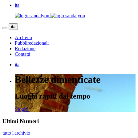
ita
ita
Archivio
Pubbliredazionali
Redazione
Contatti
ita
Bellezze dimenticate
Luoghi rapiti dal tempo
Sfoglia
Ultimi Numeri
tutto l'archivio