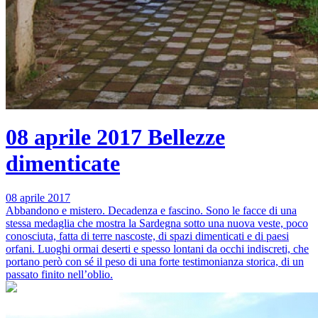
08 aprile 2017
Bellezze
dimenticate
08 aprile 2017
Abbandono e mistero. Decadenza e fascino. Sono le facce di una
stessa medaglia che mostra la Sardegna sotto una nuova veste, poco
conosciuta, fatta di terre nascoste, di spazi dimenticati e di paesi
orfani. Luoghi ormai deserti e spesso lontani da occhi indiscreti, che
portano però con sé il peso di una forte testimonianza storica, di un
passato finito nell’oblio.