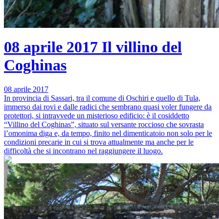
08 aprile 2017
Il villino del
Coghinas
08 aprile 2017
In provincia di Sassari, tra il comune di Oschiri e quello di Tula,
immerso dai rovi e dalle radici che sembrano quasi voler fungere da
protettori, si intravvede un misterioso edificio: è il cosiddetto
“Villino del Coghinas”, situato sul versante roccioso che sovrasta
l’omonima diga e, da tempo, finito nel dimenticatoio non solo per le
condizioni precarie in cui si trova attualmente ma anche per le
difficoltà che si incontrano nel raggiungere il luogo.