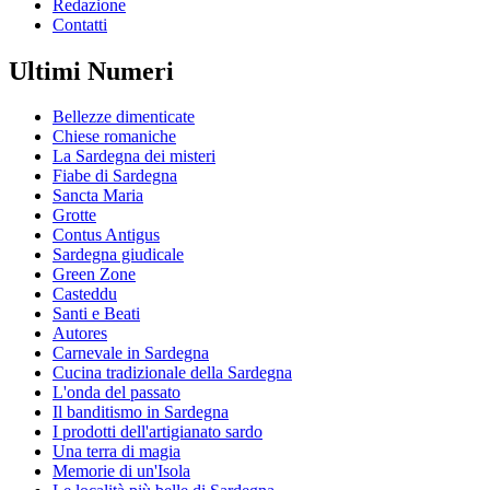
Redazione
Contatti
Ultimi Numeri
Bellezze dimenticate
Chiese romaniche
La Sardegna dei misteri
Fiabe di Sardegna
Sancta Maria
Grotte
Contus Antigus
Sardegna giudicale
Green Zone
Casteddu
Santi e Beati
Autores
Carnevale in Sardegna
Cucina tradizionale della Sardegna
L'onda del passato
Il banditismo in Sardegna
I prodotti dell'artigianato sardo
Una terra di magia
Memorie di un'Isola