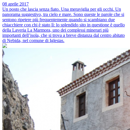
08 aprile 2017
Un posto che lascia senza fiato. Una meraviglia per gli occhi. Un
panorama suggestivo, tra cielo e mare. Sono queste le parole che si
sentono ripetere più frequentemente quando si scambiano due
chiacchiere con chi è stato lì: lo splendido sito in questione è quello
della Laveria La Marmora, uno dei complessi minerari più
importanti dell’isola, che si trova a breve distanza dal centro abitato
di Nebida, nel comune di Iglesias.