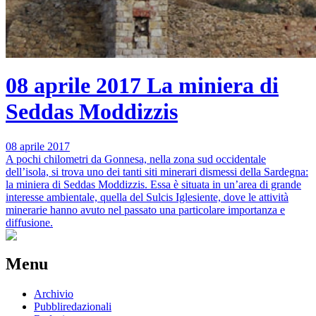
08 aprile 2017
La miniera di
Seddas Moddizzis
08 aprile 2017
A pochi chilometri da Gonnesa, nella zona sud occidentale
dell’isola, si trova uno dei tanti siti minerari dismessi della Sardegna:
la miniera di Seddas Moddizzis. Essa è situata in un’area di grande
interesse ambientale, quella del Sulcis Iglesiente, dove le attività
minerarie hanno avuto nel passato una particolare importanza e
diffusione.
Menu
Archivio
Pubbliredazionali