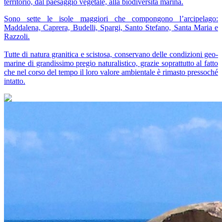
territorio, dal paesaggio vegetale, alla biodiversità marina.
Sono sette le isole maggiori che compongono l’arcipelago:
Maddalena, Caprera, Budelli, Spargi, Santo Stefano, Santa Maria e
Razzoli.
Tutte di natura granitica e scistosa, conservano delle condizioni geo-
marine di grandissimo pregio naturalistico, grazie soprattutto al fatto
che nel corso del tempo il loro valore ambientale è rimasto pressoché
intatto.