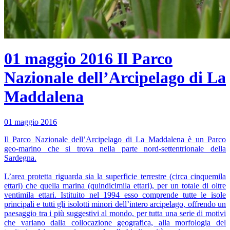
01 maggio 2016
Il Parco
Nazionale dell’Arcipelago di La
Maddalena
01 maggio 2016
Il Parco Nazionale dell’Arcipelago di La Maddalena è un Parco
geo-marino che si trova nella parte nord-settentrionale della
Sardegna.
L’area protetta riguarda sia la superficie terrestre (circa cinquemila
ettari) che quella marina (quindicimila ettari), per un totale di oltre
ventimila ettari. Istituito nel 1994 esso comprende tutte le isole
principali e tutti gli isolotti minori dell’intero arcipelago, offrendo un
paesaggio tra i più suggestivi al mondo, per tutta una serie di motivi
che variano dalla collocazione geografica, alla morfologia del