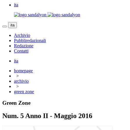
ita
ita
Archivio
Pubbliredazionali
Redazione
Contatti
ita
homepage
>
archivio
>
green zone
Green Zone
Num. 5 Anno II - Maggio 2016