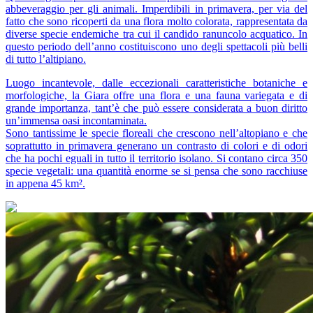
abbeveraggio per gli animali. Imperdibili in primavera, per via del
fatto che sono ricoperti da una flora molto colorata, rappresentata da
diverse specie endemiche tra cui il candido ranuncolo acquatico. In
questo periodo dell’anno costituiscono uno degli spettacoli più belli
di tutto l’altipiano.
Luogo incantevole, dalle eccezionali caratteristiche botaniche e
morfologiche, la Giara offre una flora e una fauna variegata e di
grande importanza, tant’è che può essere considerata a buon diritto
un’immensa oasi incontaminata.
Sono tantissime le specie floreali che crescono nell’altopiano e che
soprattutto in primavera generano un contrasto di colori e di odori
che ha pochi eguali in tutto il territorio isolano. Si contano circa 350
specie vegetali: una quantità enorme se si pensa che sono racchiuse
in appena 45 km².