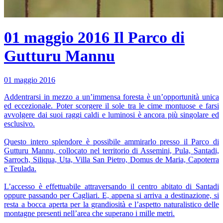
01 maggio 2016
Il Parco di
Gutturu Mannu
01 maggio 2016
Addentrarsi in mezzo a un’immensa foresta è un’opportunità unica
ed eccezionale. Poter scorgere il sole tra le cime montuose e farsi
avvolgere dai suoi raggi caldi e luminosi è ancora più singolare ed
esclusivo.
Questo intero splendore è possibile ammirarlo presso il Parco di
Gutturu Mannu, collocato nel territorio di Assemini, Pula, Santadi,
Sarroch, Siliqua, Uta, Villa San Pietro, Domus de Maria, Capoterra
e Teulada.
L’accesso è effettuabile attraversando il centro abitato di Santadi
oppure passando per Cagliari. E, appena si arriva a destinazione, si
resta a bocca aperta per la grandiosità e l’aspetto naturalistico delle
montagne presenti nell’area che superano i mille metri.