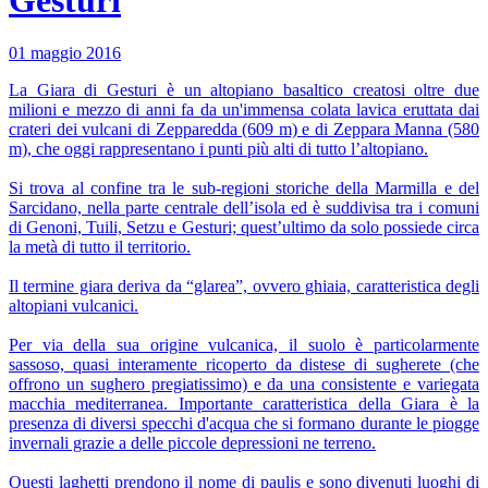
01 maggio 2016
La Giara di Gesturi è un altopiano basaltico creatosi oltre due
milioni e mezzo di anni fa da un'immensa colata lavica eruttata dai
crateri dei vulcani di Zepparedda (609 m) e di Zeppara Manna (580
m), che oggi rappresentano i punti più alti di tutto l’altopiano.
Si trova al confine tra le sub-regioni storiche della Marmilla e del
Sarcidano, nella parte centrale dell’isola ed è suddivisa tra i comuni
di Genoni, Tuili, Setzu e Gesturi; quest’ultimo da solo possiede circa
la metà di tutto il territorio.
Il termine giara deriva da “glarea”, ovvero ghiaia, caratteristica degli
altopiani vulcanici.
Per via della sua origine vulcanica, il suolo è particolarmente
sassoso, quasi interamente ricoperto da distese di sugherete (che
offrono un sughero pregiatissimo) e da una consistente e variegata
macchia mediterranea. Importante caratteristica della Giara è la
presenza di diversi specchi d'acqua che si formano durante le piogge
invernali grazie a delle piccole depressioni ne terreno.
Questi laghetti prendono il nome di paulis e sono divenuti luoghi di