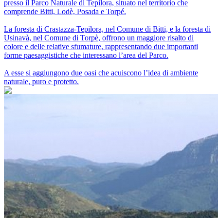
presso il Parco Naturale di Tepilora, situato nel territorio che
comprende Bitti, Lodè, Posada e Torpé.
La foresta di Crastazza-Tepilora, nel Comune di Bitti, e la foresta di
Usinavà, nel Comune di Torpè, offrono un maggiore risalto di
colore e delle relative sfumature, rappresentando due importanti
forme paesaggistiche che interessano l’area del Parco.
A esse si aggiungono due oasi che acuiscono l’idea di ambiente
naturale, puro e protetto.