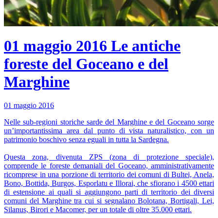
01 maggio 2016
Le antiche
foreste del Goceano e del
Marghine
01 maggio 2016
Nelle sub-regioni storiche sarde del Marghine e del Goceano sorge
un’importantissima area dal punto di vista naturalistico, con un
patrimonio boschivo senza eguali in tutta la Sardegna.
Questa zona, divenuta ZPS (zona di protezione speciale),
comprende le foreste demaniali del Goceano, amministrativamente
ricomprese in una porzione di territorio dei comuni di Bultei, Anela,
Bono, Bottida, Burgos, Esporlatu e Illorai, che sfiorano i 4500 ettari
di estensione ai quali si aggiungono parti di territorio dei diversi
comuni del Marghine tra cui si segnalano Bolotana, Bortigali, Lei,
Silanus, Birori e Macomer, per un totale di oltre 35.000 ettari.