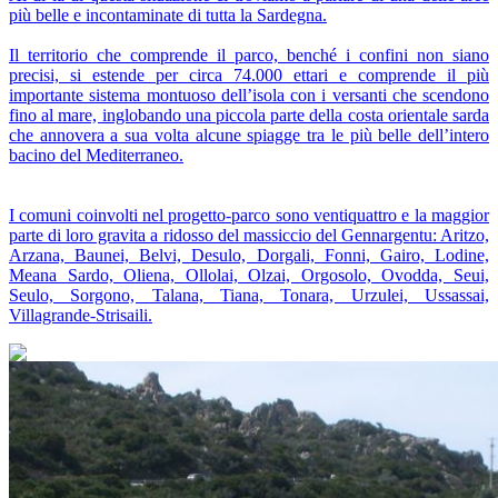
più belle e incontaminate di tutta la Sardegna.
Il territorio che comprende il parco, benché i confini non siano
precisi, si estende per circa 74.000 ettari e comprende il più
importante sistema montuoso dell’isola con i versanti che scendono
fino al mare, inglobando una piccola parte della costa orientale sarda
che annovera a sua volta alcune spiagge tra le più belle dell’intero
bacino del Mediterraneo.
I comuni coinvolti nel progetto-parco sono ventiquattro e la maggior
parte di loro gravita a ridosso del massiccio del Gennargentu: Aritzo,
Arzana, Baunei, Belvi, Desulo, Dorgali, Fonni, Gairo, Lodine,
Meana Sardo, Oliena, Ollolai, Olzai, Orgosolo, Ovodda, Seui,
Seulo, Sorgono, Talana, Tiana, Tonara, Urzulei, Ussassai,
Villagrande-Strisaili.