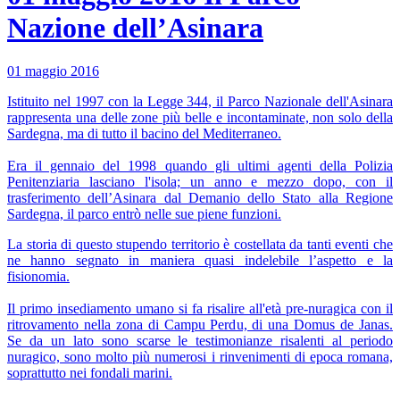
Nazione dell’Asinara
01 maggio 2016
Istituito nel 1997 con la Legge 344, il Parco Nazionale dell'Asinara
rappresenta una delle zone più belle e incontaminate, non solo della
Sardegna, ma di tutto il bacino del Mediterraneo.
Era il gennaio del 1998 quando gli ultimi agenti della Polizia
Penitenziaria lasciano l'isola; un anno e mezzo dopo, con il
trasferimento dell’Asinara dal Demanio dello Stato alla Regione
Sardegna, il parco entrò nelle sue piene funzioni.
La storia di questo stupendo territorio è costellata da tanti eventi che
ne hanno segnato in maniera quasi indelebile l’aspetto e la
fisionomia.
Il primo insediamento umano si fa risalire all'età pre-nuragica con il
ritrovamento nella zona di Campu Perdu, di una Domus de Janas.
Se da un lato sono scarse le testimonianze risalenti al periodo
nuragico, sono molto più numerosi i rinvenimenti di epoca romana,
soprattutto nei fondali marini.