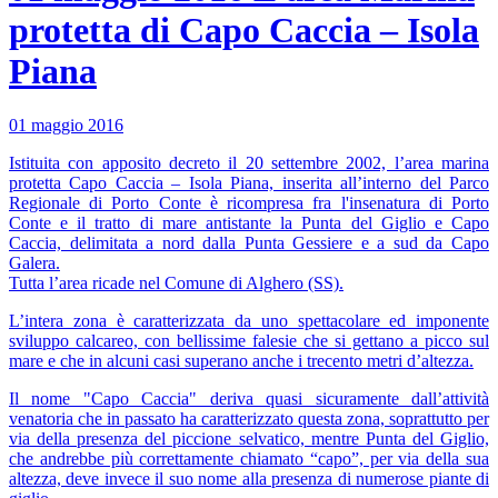
protetta di Capo Caccia – Isola
Piana
01 maggio 2016
Istituita con apposito decreto il 20 settembre 2002, l’area marina
protetta Capo Caccia – Isola Piana, inserita all’interno del Parco
Regionale di Porto Conte è ricompresa fra l'insenatura di Porto
Conte e il tratto di mare antistante la Punta del Giglio e Capo
Caccia, delimitata a nord dalla Punta Gessiere e a sud da Capo
Galera.
Tutta l’area ricade nel Comune di Alghero (SS).
L’intera zona è caratterizzata da uno spettacolare ed imponente
sviluppo calcareo, con bellissime falesie che si gettano a picco sul
mare e che in alcuni casi superano anche i trecento metri d’altezza.
Il nome "Capo Caccia" deriva quasi sicuramente dall’attività
venatoria che in passato ha caratterizzato questa zona, soprattutto per
via della presenza del piccione selvatico, mentre Punta del Giglio,
che andrebbe più correttamente chiamato “capo”, per via della sua
altezza, deve invece il suo nome alla presenza di numerose piante di