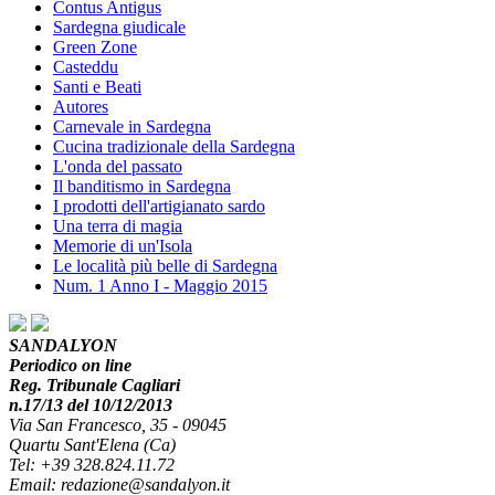
Contus Antigus
Sardegna giudicale
Green Zone
Casteddu
Santi e Beati
Autores
Carnevale in Sardegna
Cucina tradizionale della Sardegna
L'onda del passato
Il banditismo in Sardegna
I prodotti dell'artigianato sardo
Una terra di magia
Memorie di un'Isola
Le località più belle di Sardegna
Num. 1 Anno I - Maggio 2015
SANDALYON
Periodico on line
Reg. Tribunale Cagliari
n.17/13 del 10/12/2013
Via San Francesco, 35 - 09045
Quartu Sant'Elena (Ca)
Tel: +39 328.824.11.72
Email: redazione@sandalyon.it