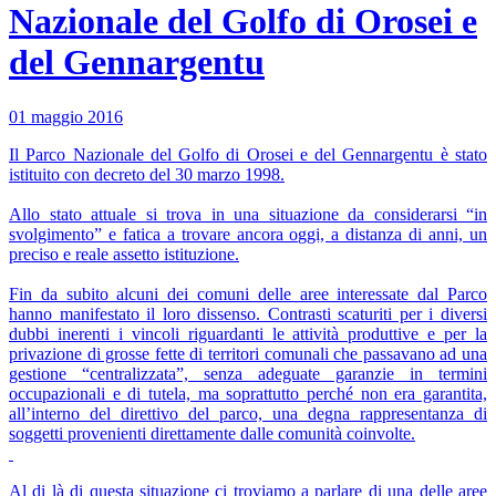
Nazionale del Golfo di Orosei e
del Gennargentu
01 maggio 2016
Il Parco Nazionale del Golfo di Orosei e del Gennargentu è stato
istituito con decreto del 30 marzo 1998.
Allo stato attuale si trova in una situazione da considerarsi “in
svolgimento” e fatica a trovare ancora oggi, a distanza di anni, un
preciso e reale assetto istituzione.
Fin da subito alcuni dei comuni delle aree interessate dal Parco
hanno manifestato il loro dissenso. Contrasti scaturiti per i diversi
dubbi inerenti i vincoli riguardanti le attività produttive e per la
privazione di grosse fette di territori comunali che passavano ad una
gestione “centralizzata”, senza adeguate garanzie in termini
occupazionali e di tutela, ma soprattutto perché non era garantita,
all’interno del direttivo del parco, una degna rappresentanza di
soggetti provenienti direttamente dalle comunità coinvolte.
Al di là di questa situazione ci troviamo a parlare di una delle aree