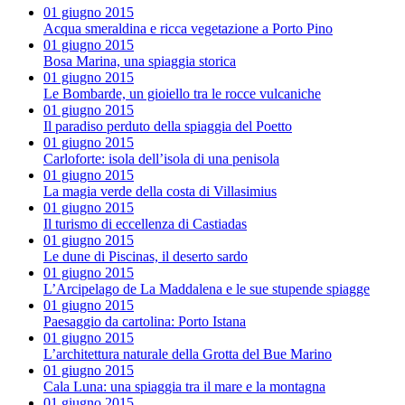
01 giugno 2015
Acqua smeraldina e ricca vegetazione a Porto Pino
01 giugno 2015
Bosa Marina, una spiaggia storica
01 giugno 2015
Le Bombarde, un gioiello tra le rocce vulcaniche
01 giugno 2015
Il paradiso perduto della spiaggia del Poetto
01 giugno 2015
Carloforte: isola dell’isola di una penisola
01 giugno 2015
La magia verde della costa di Villasimius
01 giugno 2015
Il turismo di eccellenza di Castiadas
01 giugno 2015
Le dune di Piscinas, il deserto sardo
01 giugno 2015
L’Arcipelago de La Maddalena e le sue stupende spiagge
01 giugno 2015
Paesaggio da cartolina: Porto Istana
01 giugno 2015
L’architettura naturale della Grotta del Bue Marino
01 giugno 2015
Cala Luna: una spiaggia tra il mare e la montagna
01 giugno 2015