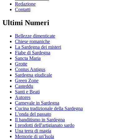
Redazione
Contatti
Ultimi Numeri
Bellezze dimenticate
Chiese romaniche
La Sardegna dei misteri
Fiabe di Sardegna
Sancta Maria
Grotte
Contus Antigus
Sardegna giudicale
Green Zone
Casteddu
Santi e Beati
Autores
Carnevale in Sardegna
Cucina tradizionale della Sardegna
L'onda del passato
Il banditismo in Sardegna
I prodotti dell'artigianato sardo
Una terra di magia
Memorie di un'Isola