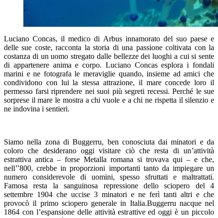
Luciano Concas, il medico di Arbus innamorato del suo paese e
delle sue coste, racconta la storia di una passione coltivata con la
costanza di un uomo stregato dalle bellezze dei luoghi a cui si sente
di appartenere anima e corpo. Luciano Concas esplora i fondali
marini e ne fotografa le meraviglie quando, insieme ad amici che
condividono con lui la stessa attrazione, il mare concede loro il
permesso farsi riprendere nei suoi più segreti recessi. Perché le sue
sorprese il mare le mostra a chi vuole e a chi ne rispetta il silenzio e
ne indovina i sentieri.
Siamo nella zona di Buggerru, ben conosciuta dai minatori e da
coloro che desiderano oggi visitare ciò che resta di un’attività
estrattiva antica – forse Metalla romana si trovava qui – e che,
nell’’800, crebbe in proporzioni importanti tanto da impiegare un
numero considerevole di uomini, spesso sfruttati e maltrattati.
Famosa resta la sanguinosa repressione dello sciopero del 4
settembre 1904 che uccise 3 minatori e ne ferì tanti altri e che
provocò il primo sciopero generale in Italia.Buggerru nacque nel
1864 con l’espansione delle attività estrattive ed oggi è un piccolo