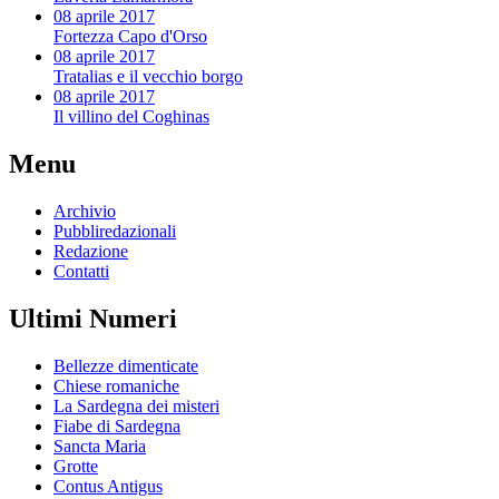
08 aprile 2017
Fortezza Capo d'Orso
08 aprile 2017
Tratalias e il vecchio borgo
08 aprile 2017
Il villino del Coghinas
Menu
Archivio
Pubbliredazionali
Redazione
Contatti
Ultimi Numeri
Bellezze dimenticate
Chiese romaniche
La Sardegna dei misteri
Fiabe di Sardegna
Sancta Maria
Grotte
Contus Antigus