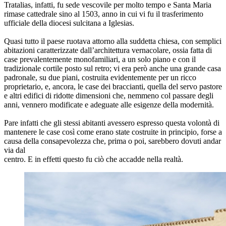
Tratalias, infatti, fu sede vescovile per molto tempo e Santa Maria
rimase cattedrale sino al 1503, anno in cui vi fu il trasferimento
ufficiale della diocesi sulcitana a Iglesias.
Quasi tutto il paese ruotava attorno alla suddetta chiesa, con semplici
abitazioni caratterizzate dall’architettura vernacolare, ossia fatta di
case prevalentemente monofamiliari, a un solo piano e con il
tradizionale cortile posto sul retro; vi era però anche una grande casa
padronale, su due piani, costruita evidentemente per un ricco
proprietario, e, ancora, le case dei braccianti, quella del servo pastore
e altri edifici di ridotte dimensioni che, nemmeno col passare degli
anni, vennero modificate e adeguate alle esigenze della modernità.
Pare infatti che gli stessi abitanti avessero espresso questa volontà di
mantenere le case così come erano state costruite in principio, forse a
causa della consapevolezza che, prima o poi, sarebbero dovuti andar
via dal
centro. E in effetti questo fu ciò che accadde nella realtà.