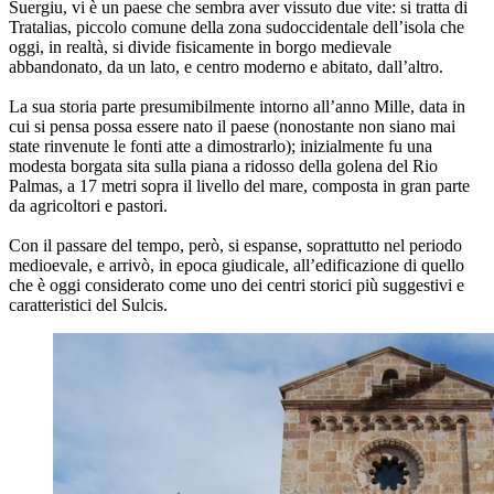
Suergiu, vi è un paese che sembra aver vissuto due vite: si tratta di
Tratalias, piccolo comune della zona sudoccidentale dell’isola che
oggi, in realtà, si divide fisicamente in borgo medievale
abbandonato, da un lato, e centro moderno e abitato, dall’altro.
La sua storia parte presumibilmente intorno all’anno Mille, data in
cui si pensa possa essere nato il paese (nonostante non siano mai
state rinvenute le fonti atte a dimostrarlo); inizialmente fu una
modesta borgata sita sulla piana a ridosso della golena del Rio
Palmas, a 17 metri sopra il livello del mare, composta in gran parte
da agricoltori e pastori.
Con il passare del tempo, però, si espanse, soprattutto nel periodo
medioevale, e arrivò, in epoca giudicale, all’edificazione di quello
che è oggi considerato come uno dei centri storici più suggestivi e
caratteristici del Sulcis.