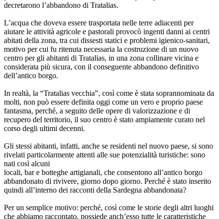
decretarono l’abbandono di Tratalias.
L’acqua che doveva essere trasportata nelle terre adiacenti per
aiutare le attività agricole e pastorali provocò ingenti danni ai centri
abitati della zona, tra cui dissesti statici e problemi igienico-sanitari,
motivo per cui fu ritenuta necessaria la costruzione di un nuovo
centro per gli abitanti di Tratalias, in una zona collinare vicina e
considerata più sicura, con il conseguente abbandono definitivo
dell’antico borgo.
In realtà, la “Tratalias vecchia”, così come è stata soprannominata da
molti, non può essere definita oggi come un vero e proprio paese
fantasma, perché, a seguito delle opere di valorizzazione e di
recupero del territorio, il suo centro è stato ampiamente curato nel
corso degli ultimi decenni.
Gli stessi abitanti, infatti, anche se residenti nel nuovo paese, si sono
rivelati particolarmente attenti alle sue potenzialità turistiche: sono
nati così alcuni
locali, bar e botteghe artigianali, che consentono all’antico borgo
abbandonato di rivivere, giorno dopo giorno. Perché è stato inserito
quindi all’interno dei racconti della Sardegna abbandonata?
Per un semplice motivo: perché, così come le storie degli altri luoghi
che abbiamo raccontato, possiede anch’esso tutte le caratteristiche