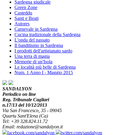
Sardegna giudicale
Green Zone
Casteddu
Santi e Beati
Autores
Carnevale in Sardegna
Cucina tradizionale della Sardegna
L'onda del passato
Il banditismo in Sardegna
I prodotti dell'artigianato sardo
Una terra di magia
Memorie di un'Isola
Le località più belle di Sardegna
Num. 1 Anno I - Maggio 2015
SANDALYON
Periodico on line
Reg. Tribunale Cagliari
n.17/13 del 10/12/2013
Via San Francesco, 35 - 09045
Quartu Sant'Elena (Ca)
Tel: +39 328.824.11.72
Email: redazione@sandalyon.it
facebook.com/sandalyon
twitter.com/sandalyon