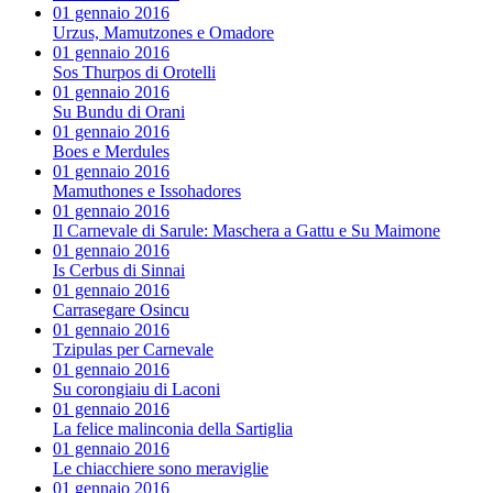
01 gennaio 2016
Urzus, Mamutzones e Omadore
01 gennaio 2016
Sos Thurpos di Orotelli
01 gennaio 2016
Su Bundu di Orani
01 gennaio 2016
Boes e Merdules
01 gennaio 2016
Mamuthones e Issohadores
01 gennaio 2016
Il Carnevale di Sarule: Maschera a Gattu e Su Maimone
01 gennaio 2016
Is Cerbus di Sinnai
01 gennaio 2016
Carrasegare Osincu
01 gennaio 2016
Tzipulas per Carnevale
01 gennaio 2016
Su corongiaiu di Laconi
01 gennaio 2016
La felice malinconia della Sartiglia
01 gennaio 2016
Le chiacchiere sono meraviglie
01 gennaio 2016