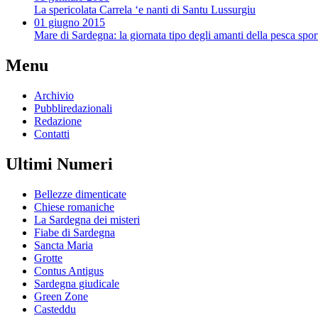
La spericolata Carrela ‘e nanti di Santu Lussurgiu
01 giugno 2015
Mare di Sardegna: la giornata tipo degli amanti della pesca spor
Menu
Archivio
Pubbliredazionali
Redazione
Contatti
Ultimi Numeri
Bellezze dimenticate
Chiese romaniche
La Sardegna dei misteri
Fiabe di Sardegna
Sancta Maria
Grotte
Contus Antigus
Sardegna giudicale
Green Zone
Casteddu