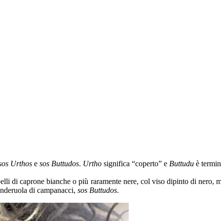
sos Urthos
e
sos Buttudos
.
Urtho
significa “coperto” e
Buttudu
è termin
lli di caprone bianche o più raramente nere, col viso dipinto di nero, m
 banderuola di campanacci,
sos Buttudos
.