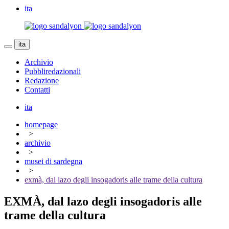
ita
ita
Archivio
Pubbliredazionali
Redazione
Contatti
ita
homepage
>
archivio
>
musei di sardegna
>
exmà, dal lazo degli insogadoris alle trame della cultura
EXMÀ, dal lazo degli insogadoris alle
trame della cultura