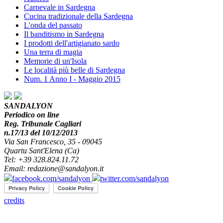
Carnevale in Sardegna
Cucina tradizionale della Sardegna
L'onda del passato
Il banditismo in Sardegna
I prodotti dell'artigianato sardo
Una terra di magia
Memorie di un'Isola
Le località più belle di Sardegna
Num. 1 Anno I - Maggio 2015
SANDALYON
Periodico on line
Reg. Tribunale Cagliari
n.17/13 del 10/12/2013
Via San Francesco, 35 - 09045
Quartu Sant'Elena (Ca)
Tel: +39 328.824.11.72
Email: redazione@sandalyon.it
facebook.com/sandalyon
twitter.com/sandalyon
credits