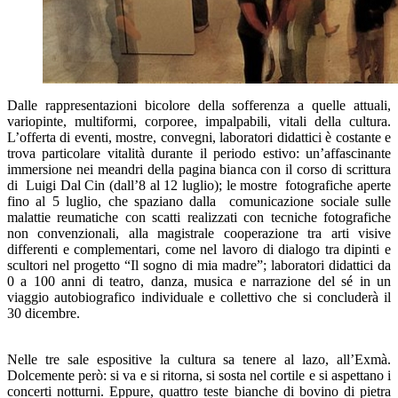
Dalle rappresentazioni bicolore della sofferenza a quelle attuali,
variopinte, multiformi, corporee, impalpabili, vitali della cultura.
L’offerta di eventi, mostre, convegni, laboratori didattici è costante e
trova particolare vitalità durante il periodo estivo: un’affascinante
immersione nei meandri della pagina bianca con il corso di scrittura
di Luigi Dal Cin (dall’8 al 12 luglio); le mostre fotografiche aperte
fino al 5 luglio, che spaziano dalla comunicazione sociale sulle
malattie reumatiche con scatti realizzati con tecniche fotografiche
non convenzionali, alla magistrale cooperazione tra arti visive
differenti e complementari, come nel lavoro di dialogo tra dipinti e
scultori nel progetto “Il sogno di mia madre”; laboratori didattici da
0 a 100 anni di teatro, danza, musica e narrazione del sé in un
viaggio autobiografico individuale e collettivo che si concluderà il
30 dicembre.
Nelle tre sale espositive la cultura sa tenere al lazo, all’Exmà.
Dolcemente però: si va e si ritorna, si sosta nel cortile e si aspettano i
concerti notturni. Eppure, quattro teste bianche di bovino di pietra