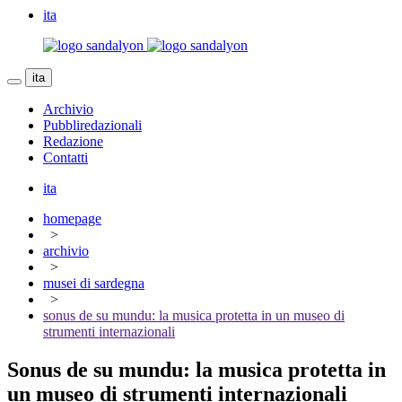
ita
ita
Archivio
Pubbliredazionali
Redazione
Contatti
ita
homepage
>
archivio
>
musei di sardegna
>
sonus de su mundu: la musica protetta in un museo di
strumenti internazionali
Sonus de su mundu: la musica protetta in
un museo di strumenti internazionali