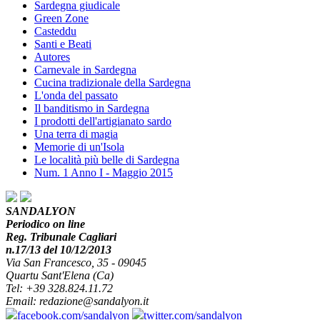
Sardegna giudicale
Green Zone
Casteddu
Santi e Beati
Autores
Carnevale in Sardegna
Cucina tradizionale della Sardegna
L'onda del passato
Il banditismo in Sardegna
I prodotti dell'artigianato sardo
Una terra di magia
Memorie di un'Isola
Le località più belle di Sardegna
Num. 1 Anno I - Maggio 2015
SANDALYON
Periodico on line
Reg. Tribunale Cagliari
n.17/13 del 10/12/2013
Via San Francesco, 35 - 09045
Quartu Sant'Elena (Ca)
Tel: +39 328.824.11.72
Email: redazione@sandalyon.it
facebook.com/sandalyon
twitter.com/sandalyon