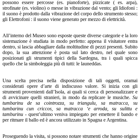
possono essere percosse (es. pianoforte), pizzicate ( es. arpa),
strofinate (es. violino) o messe in vibrazione dal vento; gli Idiofoni :
il suono è prodotto dalla vibrazione del corpo dello strumento stesso;
gli Elettrofoni : il suono viene generato per mezzo di elettricità.
All’interno del Museo sono esposte queste diverse categorie e la loro
sistemazione è studiata in modo perfetto: appena il visitatore entra
dentro, si lascia abbagliare dalla moltitudine di pezzi presenti. Subito
dopo, la sua attenzione è posta sul lato destro, nel quale sono
posizionati gli strumenti tipici della Sardegna, tra i quali spicca
quello che la simboleggia più di tutti: le launeddas.
Una scelta precisa nella disposizione di tali oggetti, oramai
considerati opere d’arte di indiscusso valore. Si inizia con gli
strumenti provenienti dall’Isola, ai quali si cerca di personalizzare e
di avvicinare quelli stranieri, in modo da replicare le musiche.
Su
tumbarinu de sa cointrozza, su triangulu, sa matracca, su
tumbarinu cun criccos, sa matracca ‘e arroda, su sulittu e
tamburinu
- quest’ultimo veniva impiegato per emettere il bando e
per ritmare il ballo ed è ancora utilizzato in Spagna e Argentina.
Proseguendo la visita, si possono notare strumenti che hanno origine