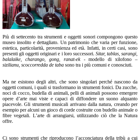
Più di settecento tra strumenti e oggetti sonori compongono questo
museo insolito e dettagliato. Un patrimonio che varia per funzione,
estetica, particolarità, provenienza ed età. Infatti, in certi casi, sono
presenti gli oggetti originari e i loro successori.
Sitar, tablas, sarangi,
balalaike, charango, gong, ranat-ek
- modello di xilofono –
sizilianu, scoccorredda de taba
sono tra i più comuni e conosciuti.
Ma ne esistono degli altri, che sono singolari perché nascono da
oggetti comuni, i quali si trasformano in strumenti fonici. Da zucche,
noci di cocco, budella di animali, pelli di animali possono emergere
opere d’arte mai viste e capaci di diffondere un suono alquanto
piacevole. Gli strumenti musicali arrivano dalla natura, creando per
esempio per alcuni un gioco di corde costruite con budello animale o
fibre vegetali. L’arte di arrangiarsi, utilizzando ciò che la Natura
offre.
Ci sono strumenti che riproducono l’acconciatura della tribù a cui