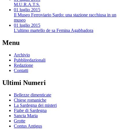
M.U.R.A.T.S.
01 luglio 2015
Il Museo Ferroviario Sardo: una stazione racchiusa in un
museo
01 luglio 2015
L'ultimo martello de sa Femina Agabbadora
Menu
Archivio
Pubbliredazionali
Redazione
Contatti
Ultimi Numeri
Bellezze dimenticate
Chiese romaniche
La Sardegna dei misteri
Fiabe di Sardegna
Sancta Maria
Grotte
Contus Antigus