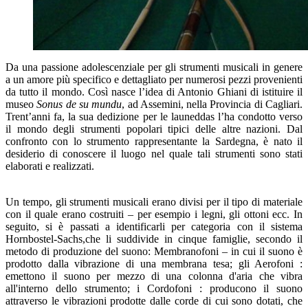
Da una passione adolescenziale per gli strumenti musicali in genere
a un amore più specifico e dettagliato per numerosi pezzi provenienti
da tutto il mondo. Così nasce l’idea di Antonio Ghiani di istituire il
museo
Sonus de su mundu
, ad Assemini, nella Provincia di Cagliari.
Trent’anni fa, la sua dedizione per le launeddas l’ha condotto verso
il mondo degli strumenti popolari tipici delle altre nazioni. Dal
confronto con lo strumento rappresentante la Sardegna, è nato il
desiderio di conoscere il luogo nel quale tali strumenti sono stati
elaborati e realizzati.
Un tempo, gli strumenti musicali erano divisi per il tipo di materiale
con il quale erano costruiti – per esempio i legni, gli ottoni ecc. In
seguito, si è passati a identificarli per categoria con il sistema
Hornbostel-Sachs,che li suddivide in cinque famiglie, secondo il
metodo di produzione del suono: Membranofoni – in cui il suono è
prodotto dalla vibrazione di una membrana tesa; gli Aerofoni :
emettono il suono per mezzo di una colonna d'aria che vibra
all'interno dello strumento; i Cordofoni : producono il suono
attraverso le vibrazioni prodotte dalle corde di cui sono dotati, che