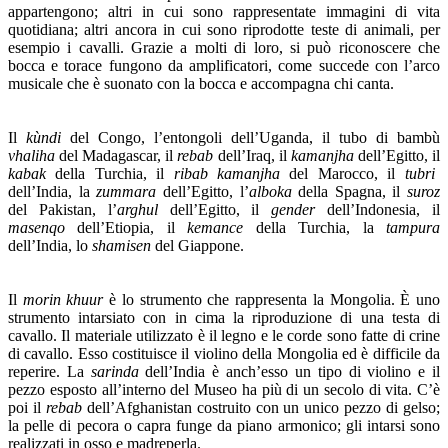
appartengono; altri in cui sono rappresentate immagini di vita
quotidiana; altri ancora in cui sono riprodotte teste di animali, per
esempio i cavalli. Grazie a molti di loro, si può riconoscere che
bocca e torace fungono da amplificatori, come succede con l’arco
musicale che è suonato con la bocca e accompagna chi canta.
Il
kùndi
del Congo, l’entongoli dell’Uganda, il tubo di bambù
vhaliha
del Madagascar, il
rebab
dell’Iraq, il
kamanjha
dell’Egitto, il
kabak
della Turchia, il
ribab kamanjha
del Marocco, il
tubri
dell’India, la
zummara
dell’Egitto, l’
alboka
della Spagna, il
suroz
del Pakistan, l’
arghul
dell’Egitto, il
gender
dell’Indonesia, il
masenqo
dell’Etiopia, il
kemance
della Turchia, la
tampura
dell’India, lo
shamisen
del Giappone.
Il
morin khuur
è lo strumento che rappresenta la Mongolia. È uno
strumento intarsiato con in cima la riproduzione di una testa di
cavallo. Il materiale utilizzato è il legno e le corde sono fatte di crine
di cavallo. Esso costituisce il violino della Mongolia ed è difficile da
reperire. La
sarinda
dell’India è anch’esso un tipo di violino e il
pezzo esposto all’interno del Museo ha più di un secolo di vita. C’è
poi il
rebab
dell’Afghanistan costruito con un unico pezzo di gelso;
la pelle di pecora o capra funge da piano armonico; gli intarsi sono
realizzati in osso e madreperla.