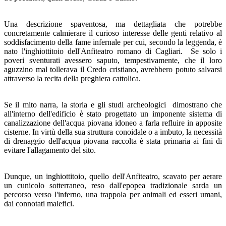
Una descrizione spaventosa, ma dettagliata che potrebbe
concretamente calmierare il curioso interesse delle genti relativo al
soddisfacimento della fame infernale per cui, secondo la leggenda, è
nato l'inghiottitoio dell'Anfiteatro romano di Cagliari. Se solo i
poveri sventurati avessero saputo, tempestivamente, che il loro
aguzzino mal tollerava il Credo cristiano, avrebbero potuto salvarsi
attraverso la recita della preghiera cattolica.
Se il mito narra, la storia e gli studi archeologici dimostrano che
all'interno dell'edificio è stato progettato un imponente sistema di
canalizzazione dell'acqua piovana idoneo a farla refluire in apposite
cisterne. In virtù della sua struttura conoidale o a imbuto, la necessità
di drenaggio dell'acqua piovana raccolta è stata primaria ai fini di
evitare l'allagamento del sito.
Dunque, un inghiottitoio, quello dell'Anfiteatro, scavato per aerare
un cunicolo sotterraneo, reso dall'epopea tradizionale sarda un
percorso verso l'inferno, una trappola per animali ed esseri umani,
dai connotati malefici.