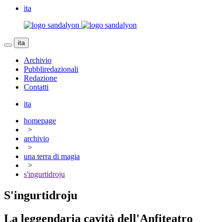
ita
ita
Archivio
Pubbliredazionali
Redazione
Contatti
ita
homepage
>
archivio
>
una terra di magia
>
s'ingurtidroju
S'ingurtidroju
La leggendaria cavità dell'Anfiteatro