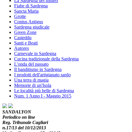
La Sardegna dei misteri
Fiabe di Sardegna
Sancta Maria
Grotte
Contus Antigus
Sardegna giudicale
Green Zone
Casteddu
Santi e Beati
Autores
Carnevale in Sardegna
Cucina tradizionale della Sardegna
L'onda del passato
Il banditismo in Sardegna
I prodotti dell'artigianato sardo
Una terra di magia
Memorie di un'Isola
Le località più belle di Sardegna
Num. 1 Anno I - Maggio 2015
SANDALYON
Periodico on line
Reg. Tribunale Cagliari
n.17/13 del 10/12/2013